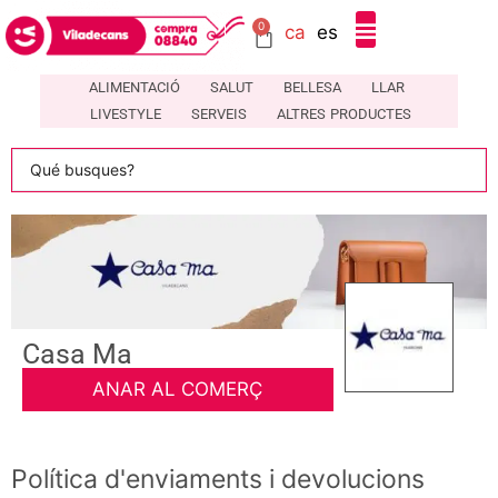
0
ca
es
DIRECTORI DE COMERÇOS LOCALS A VILADECANS – COMPRA08840
ALIMENTACIÓ
SALUT
BELLESA
LLAR
LIVESTYLE
SERVEIS
ALTRES PRODUCTES
Casa Ma
ANAR AL COMERÇ
Política d'enviaments i devolucions