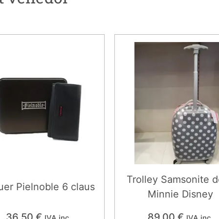
Trolley Samsonite d
uer Pielnoble 6 claus
Minnie Disney
36,50
€
89,00
€
IVA inc.
IVA inc.