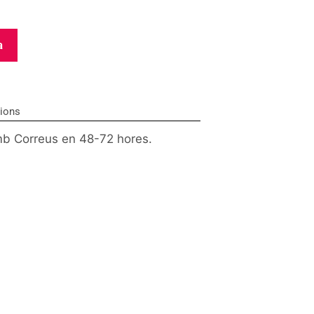
a
cions
b Correus en 48-72 hores.