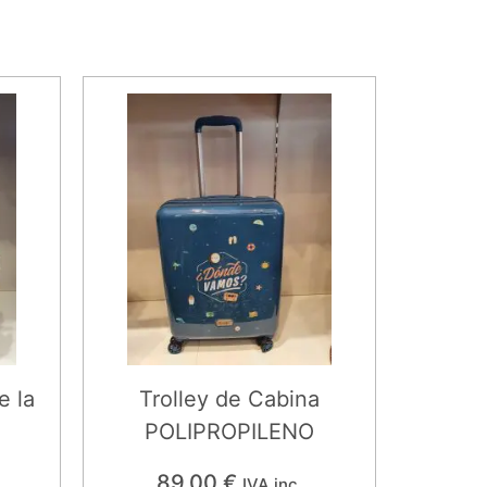
e la
Trolley de Cabina
POLIPROPILENO
89,00
€
IVA inc.