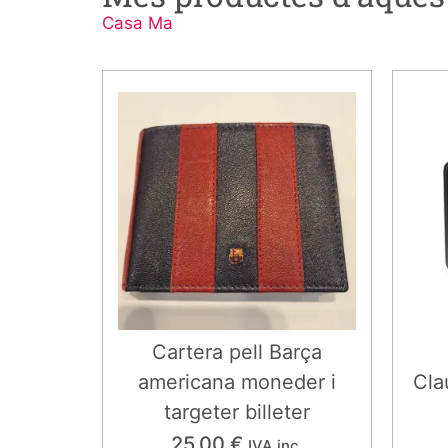
Casa Ma
Cartera pell Barça
americana moneder i
Cla
targeter billeter
25,00
€
IVA inc.