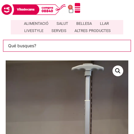
0
DIRECTORI DE COMERÇOS LOCALS A VILADECANS – COMPRA08840
ALIMENTACIÓ
SALUT
BELLESA
LLAR
LIVESTYLE
SERVEIS
ALTRES PRODUCTES