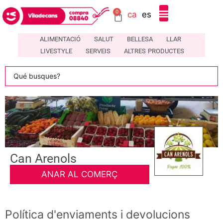
0
ca
es
DIRECTORI DE COMERÇOS LOCALS A VILADECANS – COMPRA08840
ALIMENTACIÓ
SALUT
BELLESA
LLAR
LIVESTYLE
SERVEIS
ALTRES PRODUCTES
Can Arenols
ANAR AL COMERÇ
Política d'enviaments i devolucions