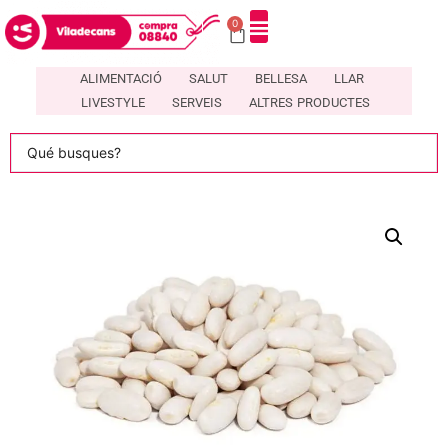
0
DIRECTORI DE COMERÇOS LOCALS A VILADECANS – COMPRA08840
ALIMENTACIÓ
SALUT
BELLESA
LLAR
LIVESTYLE
SERVEIS
ALTRES PRODUCTES