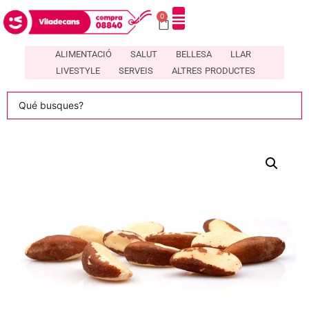
0
DIRECTORI DE COMERÇOS LOCALS A VILADECANS – COMPRA08840
ALIMENTACIÓ
SALUT
BELLESA
LLAR
LIVESTYLE
SERVEIS
ALTRES PRODUCTES