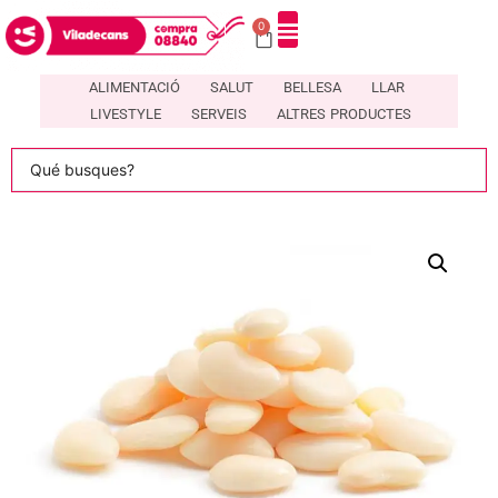
0
DIRECTORI DE COMERÇOS LOCALS A VILADECANS – COMPRA08840
ALIMENTACIÓ
SALUT
BELLESA
LLAR
LIVESTYLE
SERVEIS
ALTRES PRODUCTES