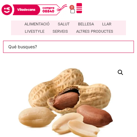
0
DIRECTORI DE COMERÇOS LOCALS A VILADECANS – COMPRA08840
ALIMENTACIÓ
SALUT
BELLESA
LLAR
LIVESTYLE
SERVEIS
ALTRES PRODUCTES