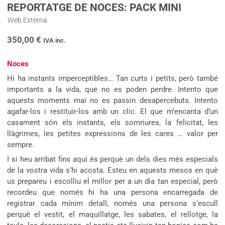
REPORTATGE DE NOCES: PACK MINI
Web Externa
350,00
€
IVA inc.
Noces
Hi ha instants imperceptibles… Tan curts i petits, però també
importants a la vida, que no es poden perdre. Intento que
aquests moments mai no es passin desapercebuts. Intento
agafar-los i restituir-los amb un clic. El que m’encanta d’un
casament són els instants, els somriures, la felicitat, les
llàgrimes, les petites expressions de les cares … valor per
sempre.
I si heu arribat fins aquí és perquè un dels dies més especials
de la vostra vida s’hi acosta. Esteu en aquests mesos en què
us prepareu i escolliu el millor per a un dia tan especial, però
recordeu que només hi ha una persona encarregada de
registrar cada mínim detall, només una persona s’escull
perquè el vestit, el maquillatge, les sabates, el rellotge, la