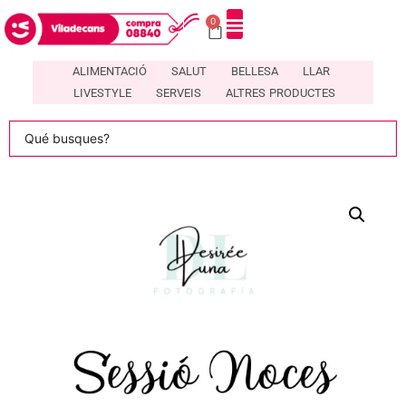
0
DIRECTORI DE COMERÇOS LOCALS A VILADECANS – COMPRA08840
ALIMENTACIÓ
SALUT
BELLESA
LLAR
LIVESTYLE
SERVEIS
ALTRES PRODUCTES