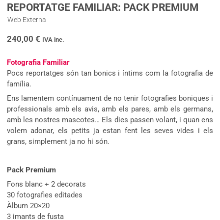
REPORTATGE FAMILIAR: PACK PREMIUM
Web Externa
240,00
€
IVA inc.
Fotografia Familiar
Pocs reportatges són tan bonics i íntims com la fotografia de
família.
Ens lamentem contínuament de no tenir fotografies boniques i
professionals amb els avis, amb els pares, amb els germans,
amb les nostres mascotes… Els dies passen volant, i quan ens
volem adonar, els petits ja estan fent les seves vides i els
grans, simplement ja no hi són.
Pack Premium
Fons blanc + 2 decorats
30 fotografies editades
Àlbum 20×20
3 imants de fusta