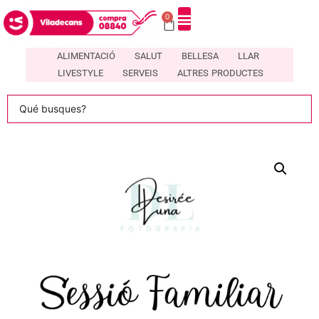
0
DIRECTORI DE COMERÇOS LOCALS A VILADECANS – COMPRA08840
ALIMENTACIÓ
SALUT
BELLESA
LLAR
LIVESTYLE
SERVEIS
ALTRES PRODUCTES