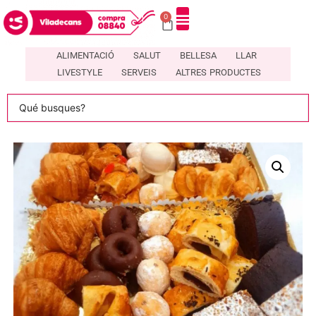
0
DIRECTORI DE COMERÇOS LOCALS A VILADECANS – COMPRA08840
ALIMENTACIÓ
SALUT
BELLESA
LLAR
LIVESTYLE
SERVEIS
ALTRES PRODUCTES