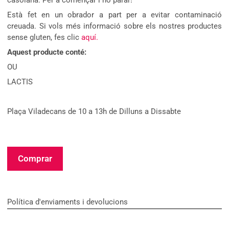
casolana. Per a començar i no parar!
Està fet en un obrador a part per a evitar contaminació
creuada. Si vols més informació sobre els nostres productes
sense gluten, fes clic
aquí.
Aquest producte conté:
OU
LACTIS
Plaça Viladecans de 10 a 13h de Dilluns a Dissabte
Comprar
Política d'enviaments i devolucions