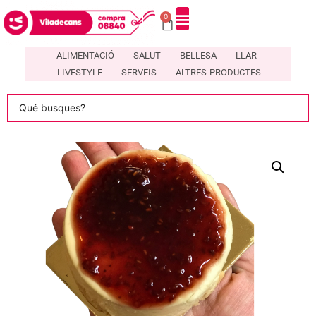
0
DIRECTORI DE COMERÇOS LOCALS A VILADECANS – COMPRA08840
ALIMENTACIÓ
SALUT
BELLESA
LLAR
LIVESTYLE
SERVEIS
ALTRES PRODUCTES