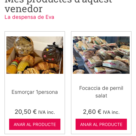
venedor
La despensa de Eva
Focaccia de pernil
Esmorçar 1persona
salat
20,50
€
2,60
€
IVA inc.
IVA inc.
ANAR AL PRODUCTE
ANAR AL PRODUCTE