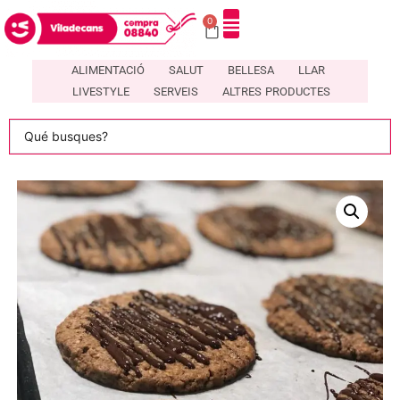
0
DIRECTORI DE COMERÇOS LOCALS A VILADECANS – COMPRA08840
ALIMENTACIÓ
SALUT
BELLESA
LLAR
LIVESTYLE
SERVEIS
ALTRES PRODUCTES