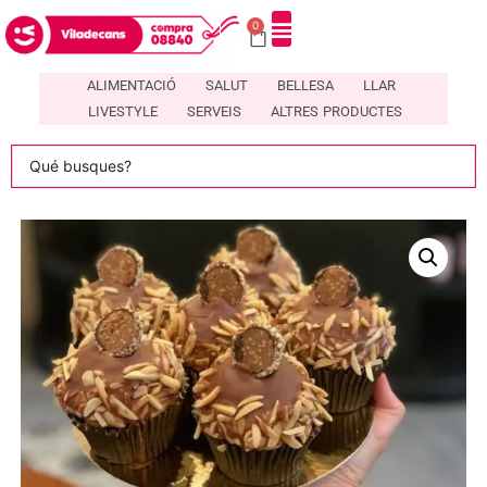
0
DIRECTORI DE COMERÇOS LOCALS A VILADECANS – COMPRA08840
ALIMENTACIÓ
SALUT
BELLESA
LLAR
LIVESTYLE
SERVEIS
ALTRES PRODUCTES