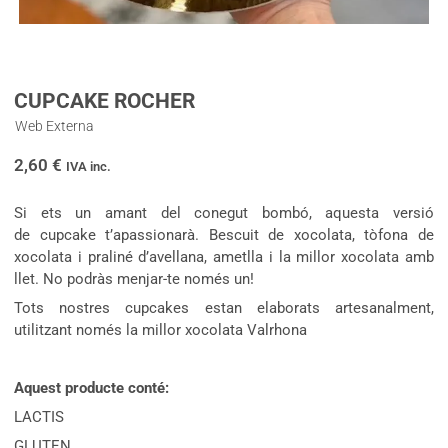
CUPCAKE ROCHER
Web Externa
2,60
€
IVA inc.
Si ets un amant del conegut bombó, aquesta versió
de cupcake t’apassionarà. Bescuit de xocolata, tòfona de
xocolata i praliné d’avellana, ametlla i la millor xocolata amb
llet. No podràs menjar-te només un!
Tots nostres cupcakes estan elaborats artesanalment,
utilitzant només la millor xocolata Valrhona
Aquest producte conté:
LACTIS
GLUTEN