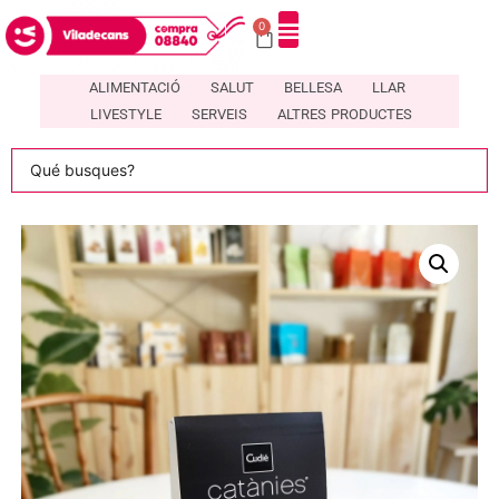
0
DIRECTORI DE COMERÇOS LOCALS A VILADECANS – COMPRA08840
ALIMENTACIÓ
SALUT
BELLESA
LLAR
LIVESTYLE
SERVEIS
ALTRES PRODUCTES