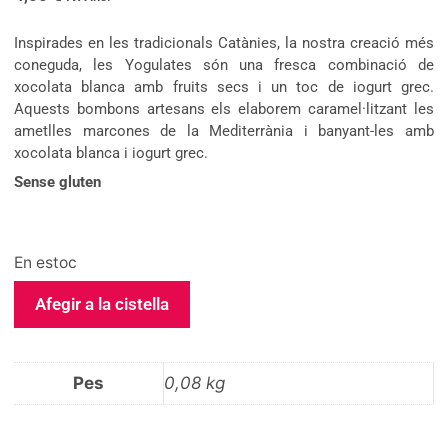
Inspirades en les tradicionals Catànies, la nostra creació més
coneguda, les Yogulates són una fresca combinació de
xocolata blanca amb fruits secs i un toc de iogurt grec.
Aquests bombons artesans els elaborem caramel·litzant les
ametlles marcones de la Mediterrània i banyant-les amb
xocolata blanca i iogurt grec.
Sense gluten
En estoc
Afegir a la cistella
Pes
0,08 kg