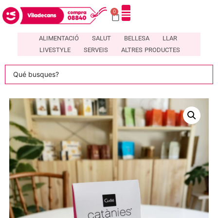
0
DIRECTORI DE COMERÇOS LOCALS A VILADECANS – COMPRA08840
ALIMENTACIÓ
SALUT
BELLESA
LLAR
LIVESTYLE
SERVEIS
ALTRES PRODUCTES