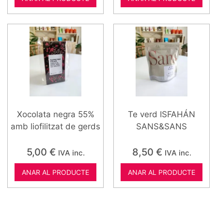
Xocolata negra 55%
Te verd ISFAHÁN
amb liofilitzat de gerds
SANS&SANS
5,00
€
8,50
€
IVA inc.
IVA inc.
ANAR AL PRODUCTE
ANAR AL PRODUCTE