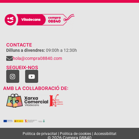
CONTACTE
Dilluns a divendres:
09:00h a 12:30h
hola@compra08840.com
SEGUEIX-NOS
AMB LA COL·LABORACIÓ DE:
Politica de privacitat
|
Politica de cookies
|
Accessibilitat
© 2026 Compra 08840