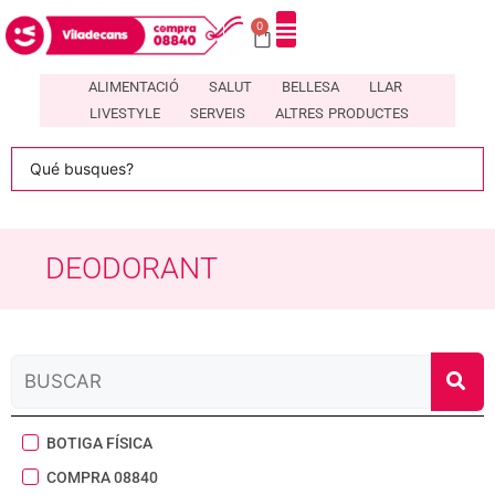
0
DIRECTORI DE COMERÇOS LOCALS A VILADECANS – COMPRA08840
ALIMENTACIÓ
SALUT
BELLESA
LLAR
LIVESTYLE
SERVEIS
ALTRES PRODUCTES
DEODORANT
BOTIGA FÍSICA
COMPRA 08840