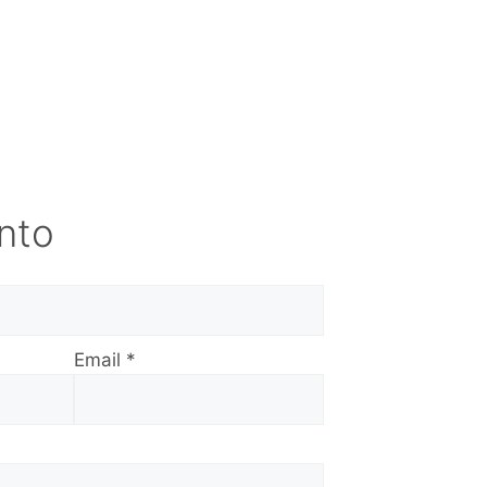
ento
Email
*