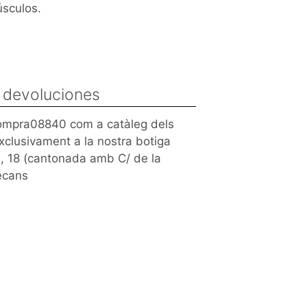
úsculos.
y devoluciones
Compra08840 com a catàleg dels
xclusivament a la nostra botiga
é, 18 (cantonada amb C/ de la
ecans