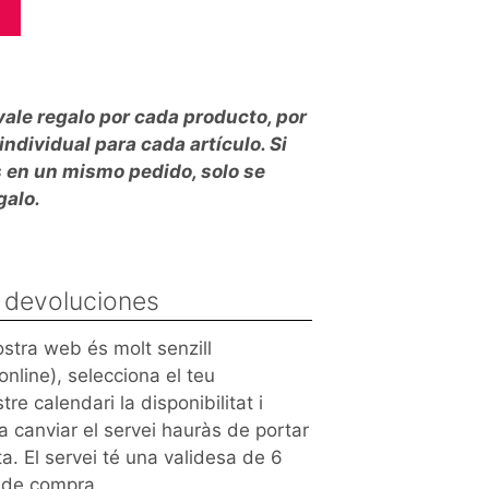
vale regalo por cada producto, por
individual para cada artículo. Si
s en un mismo pedido, solo se
galo.
y devoluciones
ostra web és molt senzill
online), selecciona el teu
re calendari la disponibilitat i
 a canviar el servei hauràs de portar
ita. El servei té una validesa de 6
a de compra.